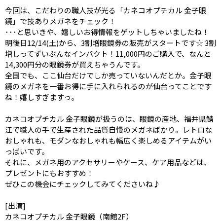
今回は、こだわりの職人技が光る「カネコオプチカル 金子眼
鏡」で技ありメガネをチェック！
･･･と思いきや、嬉しいお得情報をゲットしちゃいましたね！
明後日12/14(土)から、3割増眼鏡券の販売がスタートです☆ 3割
増しってずいぶんなインパクト！11,000円のご購入で、なんと
14,300円分の眼鏡券が買えちゃうんです。
全国でも、ここ仙台だけでしか売っていないんだとか。金子眼
鏡のメガネを一番お得に手に入れられるのが仙台ってことです
ね！嬉しすぎますっ。
カネコオプチカル 金子眼鏡が扱うのは、眼鏡の産地、福井県鯖
江で職人の手で生産された品質自慢のメガネばかり。レトロな
おしゃれも、モダンなおしゃれも幅広く楽しめるアイテムがい
っぱいです。
それに、メガネ用のアクセサリーやケース、ケア用品などは、
プレゼントにもおすすめ！
ぜひこの機会にチェックしてみてくださいね♪
[出演]
カネコオプチカル 金子眼鏡（南館2F）