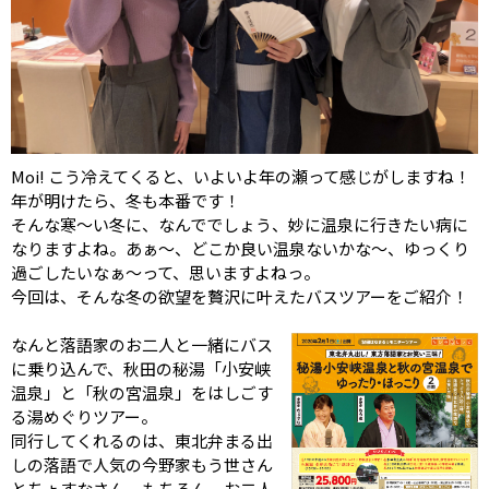
Moi! こう冷えてくると、いよいよ年の瀬って感じがしますね！
年が明けたら、冬も本番です！
そんな寒～い冬に、なんででしょう、妙に温泉に行きたい病に
なりますよね。あぁ～、どこか良い温泉ないかな～、ゆっくり
過ごしたいなぁ～って、思いますよねっ。
今回は、そんな冬の欲望を贅沢に叶えたバスツアーをご紹介！
なんと落語家のお二人と一緒にバス
に乗り込んで、秋田の秘湯「小安峡
温泉」と「秋の宮温泉」をはしごす
る湯めぐりツアー。
同行してくれるのは、東北弁まる出
しの落語で人気の今野家もう世さん
とちょすなさん。もちろん、お二人