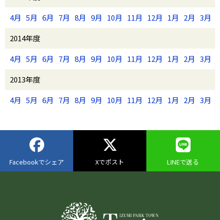
4月
5月
6月
7月
8月
9月
10月
11月
12月
1月
2月
3月
2014年度
4月
5月
6月
7月
8月
9月
10月
11月
12月
1月
2月
3月
2013年度
4月
5月
6月
7月
8月
9月
10月
11月
12月
1月
2月
3月
Facebookでシェア
Xでポスト
LINEで送る