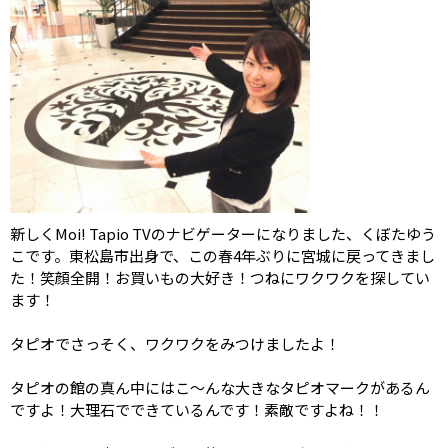
新しくMoi! Tapio TVのナビゲーターになりました、くぼたゆう
こです。東松島市出身で、この春4年ぶりに宮城に戻ってきまし
た！笑顔全開！お買いもの大好き！つねにワクワクを探してい
ます！
タピオでさっそく、ワクワクをみつけましたよ！
タピオの館の真ん中にはこ～んな大きなタピオマークがあるん
ですよ！大理石でできているんです！素敵ですよね！！