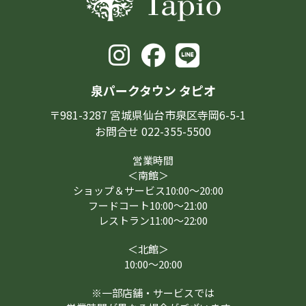
泉パークタウン タピオ
〒981-3287 宮城県仙台市泉区寺岡6-5-1
お問合せ 022-355-5500
営業時間
＜南館＞
ショップ＆サービス10:00～20:00
フードコート10:00～21:00
レストラン11:00～22:00
＜北館＞
10:00～20:00
※一部店舗・サービスでは