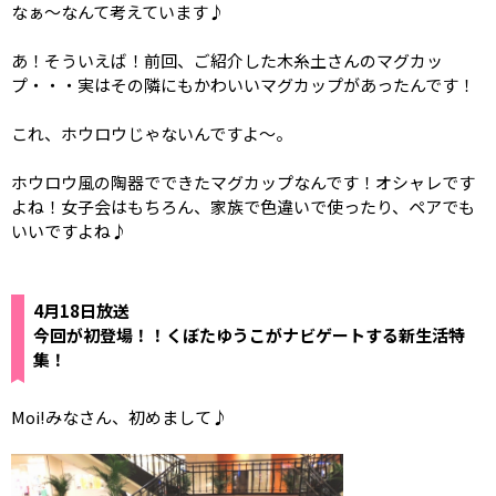
なぁ～なんて考えています♪
あ！そういえば！前回、ご紹介した木糸土さんのマグカッ
プ・・・実はその隣にもかわいいマグカップがあったんです！
これ、ホウロウじゃないんですよ～。
ホウロウ風の陶器でできたマグカップなんです！オシャレです
よね！女子会はもちろん、家族で色違いで使ったり、ペアでも
いいですよね♪
4月18日放送
今回が初登場！！くぼたゆうこがナビゲートする新生活特
集！
Moi!みなさん、初めまして♪